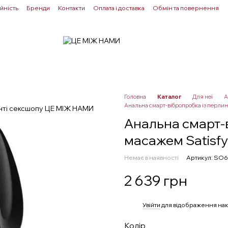
йність
Бренди
Контакти
Оплата і доставка
Обмін та повернення
Для пар
Здоровʼя
Лубриканти
Прелюдія
Головна
Каталог
Для неї
А
Анальна смарт-вібропробка із перлинн
Анальна смарт-
масажем Satisfye
Немає в наявності
Артикул: SO
2 639 грн
%
Увійти
для відображення нак
Колір