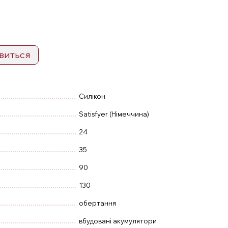
явиться
Силікон
Satisfyer (Німеччина)
24
35
90
130
обертання
вбудовані акумулятори