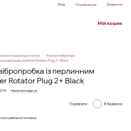
Вхід
Бажання
Порівняння
Мій кошик
Білизна та аксесуари
БДСМ
SALE
нальні іграшки для жінок
Анальні вібратори
им масажем Satisfyer Rotator Plug 2+ Black
вібропробка із перлинним
r Rotator Plug 2+ Black
6279
Написати відгук
Порівняти
В бажання
опичувальної знижки