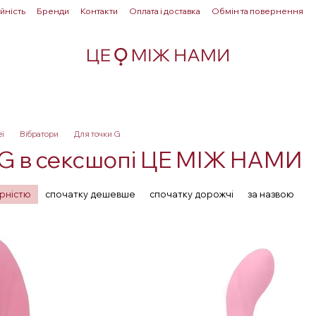
йність
Бренди
Контакти
Оплата і доставка
Обмін та повернення
Для пар
Здоровʼя
Лубриканти
Прелюдія
еї
Вібратори
Для точки G
 G в сексшопі ЦЕ МІЖ НАМИ
ярністю
спочатку дешевше
спочатку дорожчі
за назвою