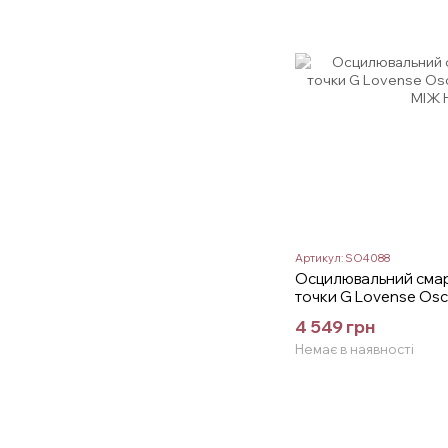
Артикул: SO4088
Осцилювальний смар
точки G Lovense Osci
4 549 грн
Немає в наявності