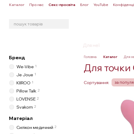
Перейти до основного контенту
Каталог
Про нас
Секс-просвіта
Блог
YouTube
Конфіденці
Угода користувача
Публічна оферта
БЕСТСЕЛЕРИ
Для неї
Для нього
Бренд
Головна
Каталог
Для н
Для точки
1
We-Vibe
1
Je Joue
Сортування:
1
за попул
KIIROO
2
Pillow Talk
2
LOVENSE
2
Svakom
Матеріал
2
Силікон медичний