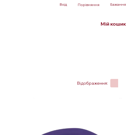
Вхід
Бажання
Порівняння
Мій кошик
Білизна та аксесуари
БДСМ
SALE
Відображення: