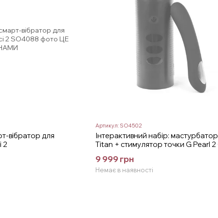
Артикул: SO4502
т-вібратор для
Інтерактивний набір: мастурбатор 
 2
Titan + стимулятор точки G Pearl 2
Set Black
9 999 грн
Немає в наявності