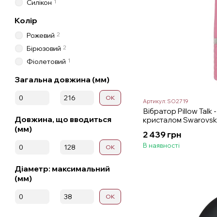
1
Силікон
Колір
2
Рожевий
2
Бірюзовий
1
Фіолетовий
Загальна довжина (мм)
Від Загальна довжина (мм)
До Загальна довжина (мм)
ОК
Артикул: SO2719
Вібратор Pillow Talk -
Довжина, що вводиться
кристалом Swarovski
(мм)
2 439 грн
Від Довжина, що вводиться (мм)
До Довжина, що вводиться (мм)
В наявності
ОК
Діаметр: максимальний
(мм)
Від Діаметр: максимальний (мм)
До Діаметр: максимальний (мм)
ОК