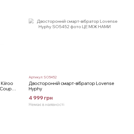
Артикул: SO5452
Kiiroo
Двосторонній смарт-вібратор Lovense
 Couple
Hyphy
4 999 грн
Немає в наявності