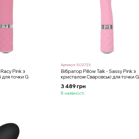
Артикул: SO2723
 Racy Pink з
Вібратор Pillow Talk - Sassy Pink з
 для точки G
кристалом Сваровські для точки G
подарункова упаковка
3 489 грн
В наявності