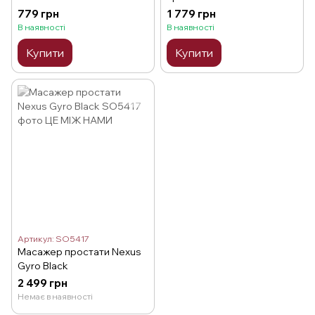
Prostate Plug No. 13
779 грн
1 779 грн
В наявності
В наявності
Купити
Купити
Артикул: SO5417
Масажер простати Nexus
Gyro Black
2 499 грн
Немає в наявності