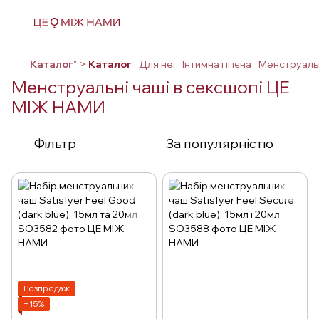
Каталог
" >
Каталог
Для неї
Інтимна гігієна
Менструальн
Менструальні чаші в сексшопі ЦЕ
МІЖ НАМИ
Фільтр
За популярністю
Розпродаж
−15%