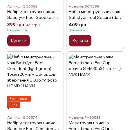
Артикул: SO3582
Артикул: SO3588
Набір менструальних чаш
Набір менструальних чаш
Satisfyer Feel Good (dark
Satisfyer Feel Secure (dark
blue), 15мл та 20мл
blue), 15мл і 20мл
399 грн
469 грн
469 грн
В наявності
В наявності
Купити
Купити
Розпродаж
−15%
Артикул: SO3579
Артикул: FM30531
Набір менструальних чаш
Менструальна чаша
Satisfyer Feel Confident
Femintimate Eve Cup