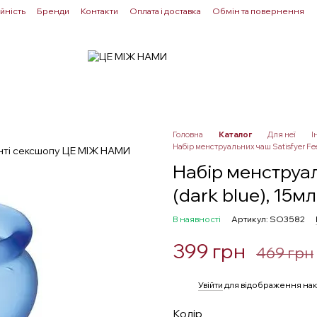
йність
Бренди
Контакти
Оплата і доставка
Обмін та повернення
Для пар
Здоровʼя
Лубриканти
Прелюдія
Головна
Каталог
Для неї
І
Набір менструальних чаш Satisfyer Fee
Набір менструал
(dark blue), 15м
В наявності
Артикул: SO3582
399 грн
469 грн
%
Увійти
для відображення нак
Колір