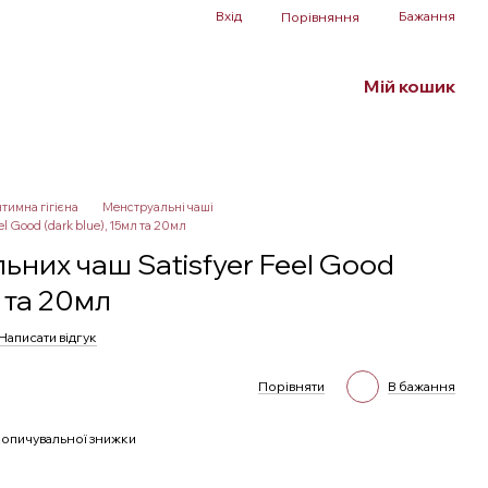
Вхід
Бажання
Порівняння
Мій кошик
Білизна та аксесуари
БДСМ
SALE
нтимна гігієна
Менструальні чаші
l Good (dark blue), 15мл та 20мл
ьних чаш Satisfyer Feel Good
л та 20мл
Написати відгук
Порівняти
В бажання
опичувальної знижки