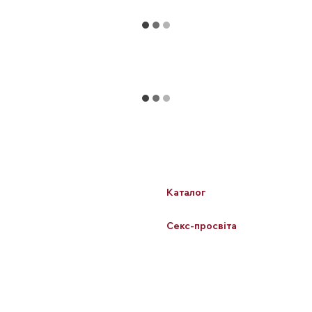
Каталог
Клієнтам
БЕСТСЕЛЕРИ
Вхід до кабінету
Для неї
Каталог
Для нього
Про нас
Для пар
Секс-просвіта
Здоровʼя
Блог
Лубриканти
YouTube
Прелюдія
Конфіденційність
Білизна та аксесуари
Бренди
БДСМ
Контакти