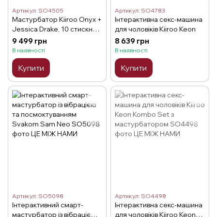
Артикул: SO4505
Артикул: SO4783
Мастурбатор Kiiroo Onyx +
Інтерактивна секс-машина
Jessica Drake, 10 стискних
для чоловіків Kiiroo Keon
кілець
9 499 грн
8 639 грн
В наявності
В наявності
Купити
Купити
Артикул: SO5098
Артикул: SO4498
Інтерактивний смарт-
Інтерактивна секс-машина
мастурбатор із вібрацією
для чоловіків Kiiroo Keon