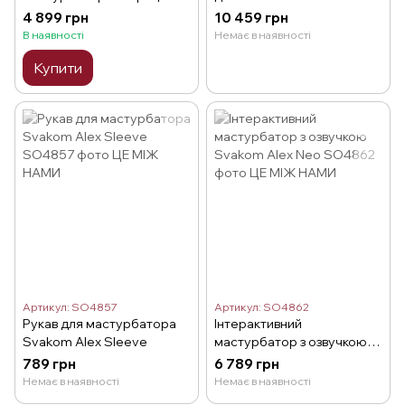
та посмоктуванням
Kombo Set з
4 899 грн
10 459 грн
Svakom Sam Neo
мастурбатором
В наявності
Немає в наявності
Купити
Артикул: SO4857
Артикул: SO4862
Рукав для мастурбатора
Інтерактивний
Svakom Alex Sleeve
мастурбатор з озвучкою
Svakom Alex Neo
789 грн
6 789 грн
Немає в наявності
Немає в наявності