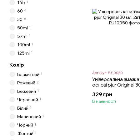
1
165
4
60
6
30
1
50ml
1
57ml
1
100ml
1
125ml
Колір
Артикул: PJ10050
1
Блакитний
Універсальна змазка 
2
Рожевий
основі pjur Original 3
масажу
1
Бежевий
329 грн
1
Червоний
В наявності
1
Білий
1
Малиновий
1
Чорний
1
Жовтий