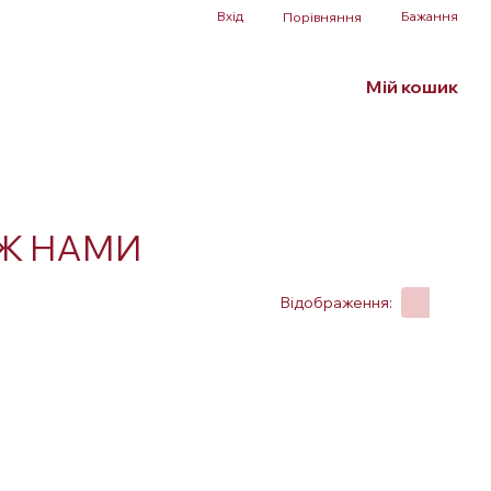
Вхід
Бажання
Порівняння
Мій кошик
Білизна та аксесуари
БДСМ
SALE
МІЖ НАМИ
Відображення: