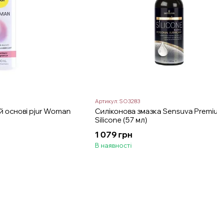
Артикул: SO3283
ій основі pjur Woman
Силіконова змазка Sensuva Premi
Silicone (57 мл)
1 079 грн
В наявності