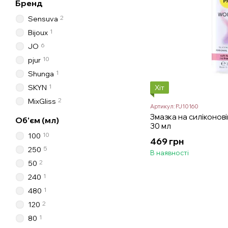
Бренд
2
Sensuva
1
Bijoux
6
JO
10
pjur
1
Shunga
1
Хіт
SKYN
2
MixGliss
Артикул: PJ10160
Змазка на силіконов
Об'єм (мл)
30 мл
10
100
469 грн
5
250
В наявності
2
50
1
240
1
480
2
120
1
80