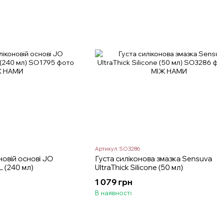
Артикул: SO3286
новій основі JO
Густа силіконова змазка Sensuva
 (240 мл)
UltraThick Silicone (50 мл)
1 079 грн
В наявності