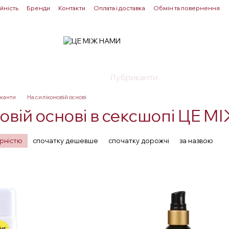
йність
Бренди
Контакти
Оплата і доставка
Обмін та повернення
Для пар
Здоровʼя
Лубриканти
Прелюдія
канти
На силіконовій основі
новій основі в сексшопі ЦЕ 
ярністю
спочатку дешевше
спочатку дорожчі
за назвою