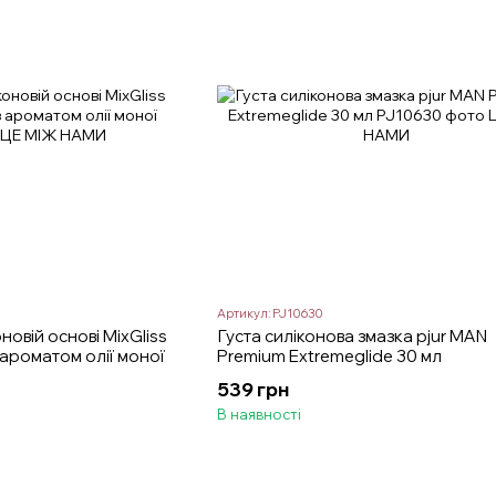
Артикул: PJ10630
овій основі MixGliss
Густа силіконова змазка pjur MAN
 ароматом олії моної
Premium Extremeglide 30 мл
539 грн
В наявності