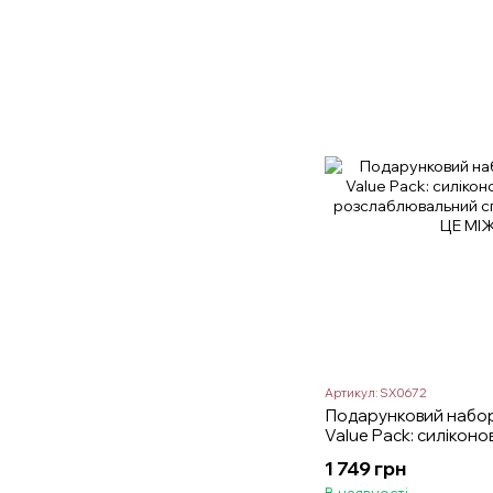
Артикул: SX0672
Подарунковий набо
Value Pack: силіконо
розслаблювальний с
1 749 грн
В наявності