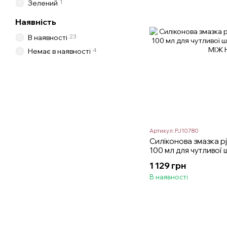
1
Зелений
Наявність
23
В наявності
4
Немає в наявності
Артикул: PJ10780
Силіконова змазка pj
100 мл для чутливої 
1 129 грн
В наявності