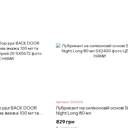
Артикул: SX2400
р pjur BACK DOOR
Лубрикант на силіконовій основі S
ва змазка 100 мл та
Night Long 80 мл
прей 20
829 грн
В наявності