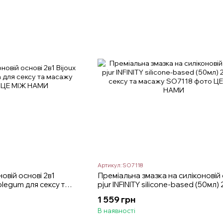
Артикул: SO7118
овій основі 2в1
Преміальна змазка на силіконовій 
bblegum для сексу та
pjur INFINITY silicone-based (50мл) 
сексу та масажу
1 559 грн
В наявності