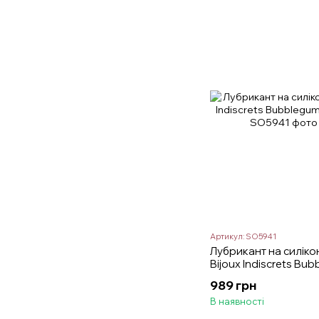
Артикул: SO5941
Лубрикант на силікон
Bijoux Indiscrets Bu
масажу
989 грн
В наявності