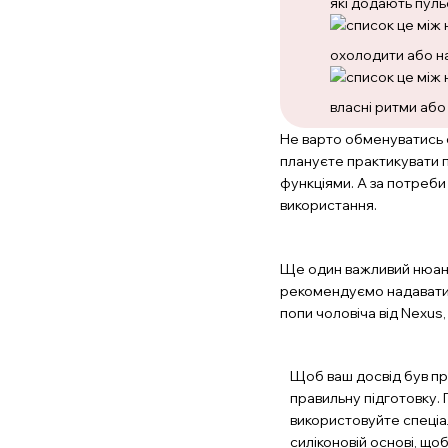
які додають пуль
охолодити або на
власні ритми або 
Не варто обменуватись о
плануєте практикувати п
функціями. А за потреби
використання.
Ще один важливий нюанс,
рекомендуємо надавати п
попи чоловіча від Nexus
Щоб ваш досвід був пр
правильну підготовку. 
використовуйте спеціал
силіконовій основі, що