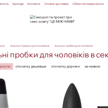
йність
Бренди
Контакти
Оплата і доставка
Обмін та повернення
Для пар
Здоровʼя
Лубриканти
Прелюдія
ього
Анальні іграшки для чоловіків
Анальні пробки для чоловіків
ні пробки для чоловіків в 
ярністю
спочатку дешевше
спочатку дорожчі
за назвою