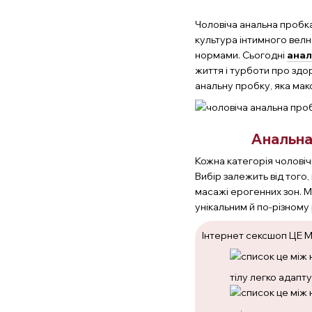
Чоловіча анальна пробка
культура інтимного велн
нормами. Сьогодні
анал
життя і турботи про здо
анальну пробку, яка мак
Анальна
Кожна категорія чоловіч
Вибір залежить від того,
масажі ерогенних зон. Ма
унікальним й по-різному 
Інтернет сексшоп ЦЕ М
тілу легко адапту