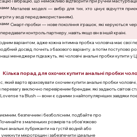
сацію і вібрацію, що неможливо відтворити при ручній мастурбаці
Металеві моделі — вибір для тих, хто цінує відчуття приє
гріти у воді перед використанням).
Смарт-пробки — нове покоління іграшок, які керуються че
передавати контроль партнеру, навіть якщо він в іншій країні.
дним варіантом, адже кожна інтимна пробка чоловіча має свої п
одібний досвід, почніть з базового варіанту, а потім поступово
 наші менеджери підкажуть, які чоловічі анальні пробки купити у
Кілька порад для охочих купити анальні пробки чол
 який варто враховувати охочим купити анальні пробки чоловічі, 
еревагу виключно перевіреним брендам, які задають світові ста
, Lovense та Blush — вони є одними з найпопулярніших завдяки по
иємним, безпечним і безболісним, подбайте про
Починайте з маленьких розмірів та обов'язково
ьні анальні лубриканти на густій водній або
б уникнути мікротріщин і забезпечити ідеальне