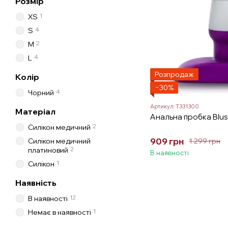
Розмір
1
XS
4
S
2
M
4
L
Розпродаж
Колір
−30%
4
Чорний
Артикул: T331300
Матеріал
Анальна пробка Blus
2
Силікон медичний
909 грн
Силікон медичний
1 299 грн
2
платиновий
В наявності
1
Силікон
Наявність
12
В наявності
1
Немає в наявності