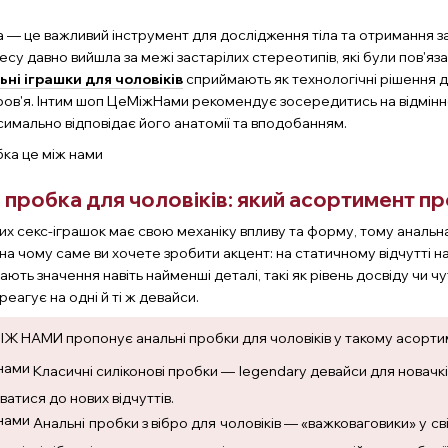
 — це важливий інструмент для дослідження тіла та отримання з
есу давно вийшла за межі застарілих стереотипів, які були пов'я
ьні іграшки для чоловіків
сприймають як технологічні рішення дл
ров'я. Інтим шоп ЦеМіжНами рекомендує зосередитись на відмінн
симально відповідає його анатомії та вподобанням.
 пробка для чоловіків: який асортимент п
их секс-іграшок має свою механіку впливу та форму, тому анальна
 на чому саме ви хочете зробити акцент: на статичному відчутті н
ють значення навіть найменші деталі, такі як рівень досвіду чи чутл
реагує на одні й ті ж девайси.
ІЖ НАМИ пропонує анальні пробки для чоловіків у такому асорти
Класичні силіконові пробки — legendary девайси для новачкі
ватися до нових відчуттів.
Анальні пробки з вібро для чоловіків — «важковаговики» у с