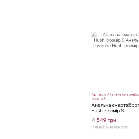
Артикул: Анальна смартвібр
розмір S
Анальна смартвібро
Hush, розмір S
4 549 грн
Немає в наявності