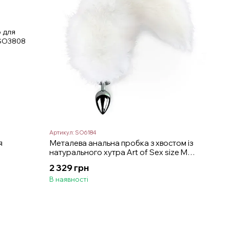
Артикул: SO6184
я
Металева анальна пробка з хвостом із
м
натурального хутра Art of Sex size M
White fox
2 329 грн
В наявності