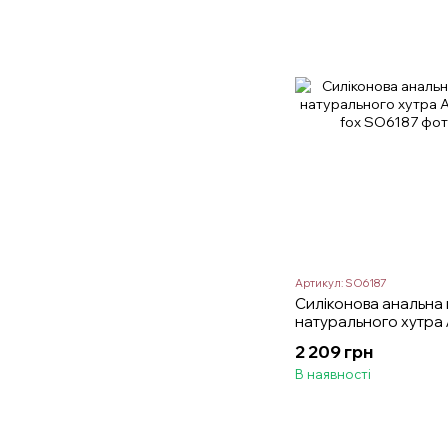
Артикул: SO6187
Силіконова анальна 
натурального хутра A
White fox
2 209 грн
В наявності