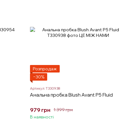
Розпродаж
−30%
Артикул: T330938
Анальна пробка Blush Avant P5 Fluid
979 грн
1 399 грн
В наявності