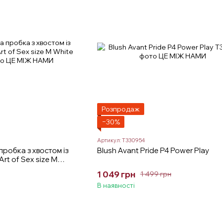
Розпродаж
−30%
Артикул: T330954
пробка з хвостом із
Blush Avant Pride P4 Power Play
rt of Sex size M
1 049 грн
1 499 грн
В наявності