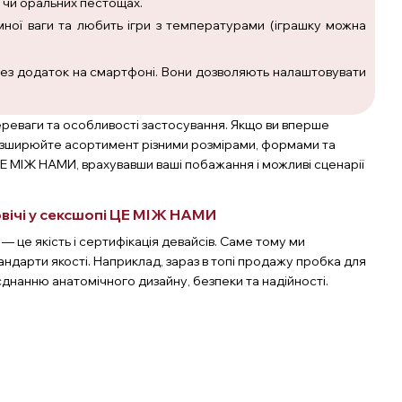
ї чи оральних пестощах.
мної ваги та любить ігри з температурами (іграшку можна
рез додаток на смартфоні. Вони дозволяють налаштовувати
ереваги та особливості застосування. Якщо ви вперше
 розширюйте асортимент різними розмірами, формами та
 ЦЕ МІЖ НАМИ, врахувавши ваші побажання і можливі сценарії
овічі у сексшопі ЦЕ МІЖ НАМИ
— це якість і сертифікація девайсів. Саме тому ми
ндарти якості. Наприклад, зараз в топі продажу пробка для
єднанню анатомічного дизайну, безпеки та надійності.