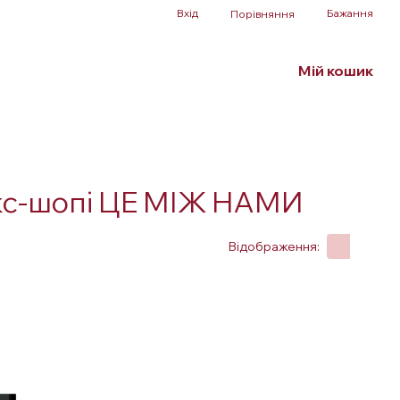
Вхід
Бажання
Порівняння
Мій кошик
Білизна та аксесуари
БДСМ
SALE
секс-шопі ЦЕ МІЖ НАМИ
Відображення: