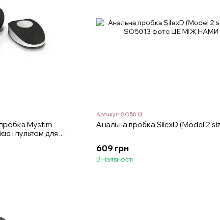
Артикул: SO5013
 пробка Mystim
Анальна пробка SilexD (Model 2 si
ією і пультом для
 3,7 см
609 грн
В наявності