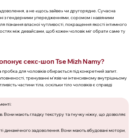
адоволення, а не «щось зайве» чи другорядне. Сучасна
зані з гендерними упередженнями, соромом і навіяними
я пізнання власної чутливості, покращення якості інтимного
остях між девайсами, щоб кожен чоловік міг обрати саме ту
ропонує секс-шоп Tse Mizh Namy?
 пробка для чоловіків обирається під конкретний запит.
аповненості, тренуванні м'язів чи інтенсивному внутрішньому
ивість частини тіла, оскільки тіло чоловіків є справді
менті:
в. Вони мають гладку текстуру та гнучку ніжку, що дозволяє
віті динамічного задоволення. Вони мають вбудовані мотори,