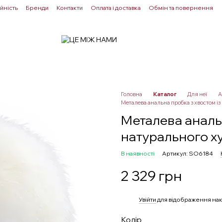
йність
Бренди
Контакти
Оплата і доставка
Обмін та повернення
Для пар
Здоровʼя
Лубриканти
Прелюдія
Головна
Каталог
Для неї
А
Металева анальна пробка з хвостом із 
Металева анальн
натурального хут
В наявності
Артикул: SO6184
2 329 грн
%
Увійти
для відображення нак
Колір