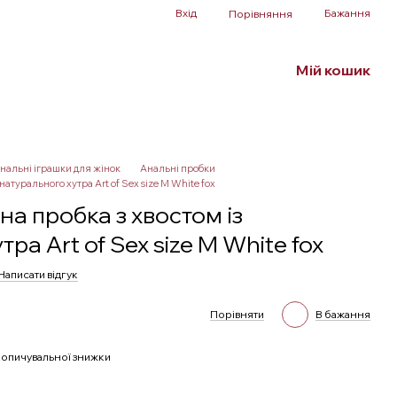
Вхід
Бажання
Порівняння
Мій кошик
Білизна та аксесуари
БДСМ
SALE
нальні іграшки для жінок
Анальні пробки
натурального хутра Art of Sex size M White fox
а пробка з хвостом із
ра Art of Sex size M White fox
Написати відгук
Порівняти
В бажання
опичувальної знижки