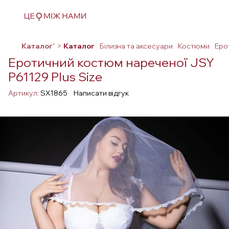
Каталог
" >
Каталог
Білизна та аксесуари
Костюми
Еро
Еротичний костюм нареченої JSY
P61129 Plus Size
Артикул:
SX1865
Написати відгук