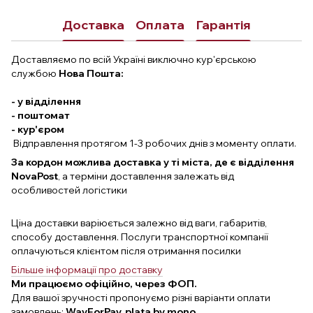
Доставка
Оплата
Гарантія
Доставляємо по всій Україні виключно кур'єрською
службою
Нова Пошта:
- у відділення
- поштомат
- кур'єром
Відправлення протягом 1-3 робочих днів з моменту оплати.
За кордон можлива доставка у ті міста, де є відділення
NovaPost
, а терміни доставлення залежать від
особливостей логістики
Ціна доставки варіюється залежно від ваги, габаритів,
способу доставлення. Послуги транспортної компанії
оплачуються клієнтом після отримання посилки
Більше інформації про доставку
Ми працюємо офіційно, через ФОП.
Для вашої зручності пропонуємо різні варіанти оплати
замовлень:
WayForPay, plata by mono