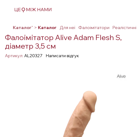
Каталог
" >
Каталог
Для неї
Фалоімітатори
Реалістичні
Фалоімітатор Alive Adam Flesh S,
діаметр 3,5 см
Артикул:
AL20327
Написати відгук