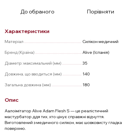
До обраного
Порівняти
Характеристики
Матеріал
Силікон медичний
Бренд (Країна)
Alive (Іспанія)
Діаметр: максимальний (мм)
35
Довжина, що вводиться (мм)
140
Загальна довжина (мм)
180
Опис
Aалоімітатор Alive Adam Flesh S — це реалістичний
мастурбатор ддя тих, хто цінує справжні відчуття.
Виготовлений з медичного силікон, має шовковисту гладка
поверхню.