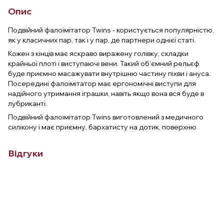
Опис
Подвійний фалоімітатор Twins - користується популярністю,
як у класичних пар, так і у пар, де партнери однієї статі.
Кожен з кінців має яскраво виражену голівку, складки
крайньої плоті і виступаючі вени. Такий об'ємний рельєф
буде приємно масажувати внутрішню частину піхви і ануса.
Посередині фалоімітатор має ергономічні виступи для
надійного утримання іграшки, навіть якщо вона вся буде в
лубриканті.
Подвійний фалоімітатор Twins виготовлений з медичного
силікону і має приємну, бархатисту на дотик, поверхню
Відгуки