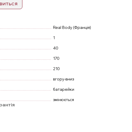
явиться
Real Body (Франція)
1
40
170
210
вгору-вниз
батарейки
змінюється
рантія