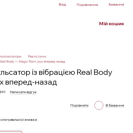
Вхід
Бажання
Порівняння
Мій кошик
Білизна та аксесуари
БДСМ
SALE
алоімітатори
Реалістичні
Real Body — Magic Ram, рух вперед-назад
льсатор із вібрацією Real Body
ух вперед-назад
891
Написати відгук
Порівняти
В бажання
опичувальної знижки