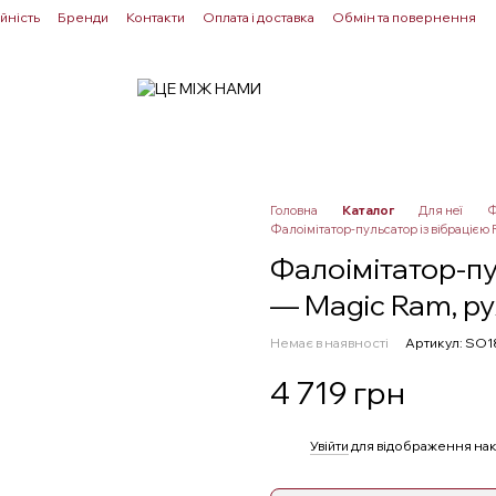
йність
Бренди
Контакти
Оплата і доставка
Обмін та повернення
Для пар
Здоровʼя
Лубриканти
Прелюдія
Головна
Каталог
Для неї
Ф
Фалоімітатор-пульсатор із вібрацією 
Фалоімітатор-пу
— Magic Ram, р
Немає в наявності
Артикул: SO1
4 719 грн
%
Увійти
для відображення нак