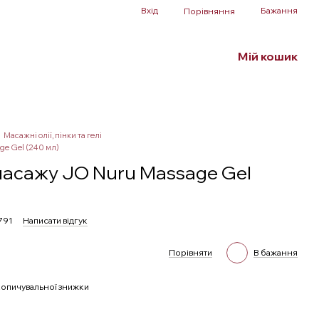
Вхід
Бажання
Порівняння
Мій кошик
Білизна та аксесуари
БДСМ
SALE
Масажні олії, пінки та гелі
ge Gel (240 мл)
масажу JO Nuru Massage Gel
791
Написати відгук
Порівняти
В бажання
опичувальної знижки