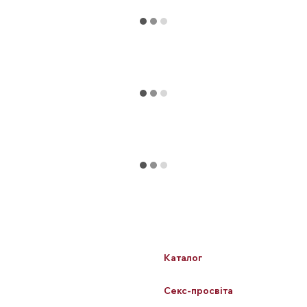
Каталог
Клієнтам
БЕСТСЕЛЕРИ
Вхід до кабінету
Для неї
Каталог
Для нього
Про нас
Для пар
Секс-просвіта