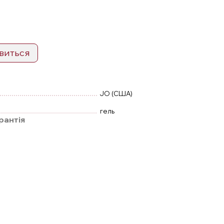
явиться
JO (США)
гель
рантія