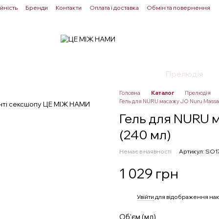
йність
Бренди
Контакти
Оплата і доставка
Обмін та повернення
Для пар
Здоровʼя
Лубриканти
Прелюдія
Головна
Каталог
Прелюдія
Гель для NURU масажу JO Nuru Massa
Гель для NURU 
(240 мл)
Немає в наявності
Артикул: SO1
1 029 грн
%
Увійти
для відображення нак
Об'єм (мл)