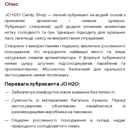
Опис
JO H2O Candy Shop — легкий лубрикант на водній основі з
приємним ароматом і смаком цукерок.
Лубрикант створений, щоб додати інтимним моментам
нотку солодкості та гри. Ідеально підходить для оральних
ласк, прелюдії, сексу чи використання з іграшками.
Створено з використанням гліцерину виключно рослинного
походження. Усі інгредієнти найвищої якості та лише
натуральні смакові ароматизатори. У формулі лубриканта
немає цукру, штучних підсолоджувачів, парабенів та
пропіленгліколю. Абсолютно безпечний для орального
застосування, немає післясмаку.
Переваги лубриканта JO H2O:
Забезпечує комфортне ніжне ковзання без липкості.
Сумісність із матеріалами багатьох іграшок. Перед
застосуванням обов’язково ознайомтеся із
рекомендаціями виробника на пакованні.
Гліцерин рослинного походження в складі надає
природного солодкуватого смаку.