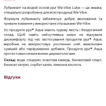
Лубрикант на водній основі pjur We-Vibe Lube — це змазка,
спеціально розроблена для всієї продукції We-Vibe.
Формула лубриканту забезпечує добре зволоження та
тривале ковзання у використанні з іграшками We-Vibe.
Усі продукти pjur® Aqua мають чудову якість і бездоганний
склад. Щоб навіть найчутливіша шкіра не відчувала
дискомфорту під час застосування продуктів pjur® Aqua,
виробник не використовує рослинних олій, вазелінових
сумішей або парфумерних добавок. Продукти pjur® Aqua
протестовані незалежними дерматологами.
Склад:
вода, гліцерин, ксантова камедь, бензиловий спирт,
бензоат натрію, сорбат калію, лимонна кислота.
Відгуки