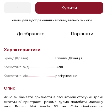
Купити
Увійти
для відображення накопичувальної знижки
%
До обраного
Порівняти
Характеристики
Бренд (Країна)
Exsens (Франція)
Косметика: вид
Олія
Косметика: дія
розігрівальне
Опис
Якщо ви бажаєте привнести в свої інтимні стосунки трохи
екзотичної пристрасті, рекомендуємо придбати масажну
олію Exsens Hot Vanilla 50 мл. Олія відрізняється