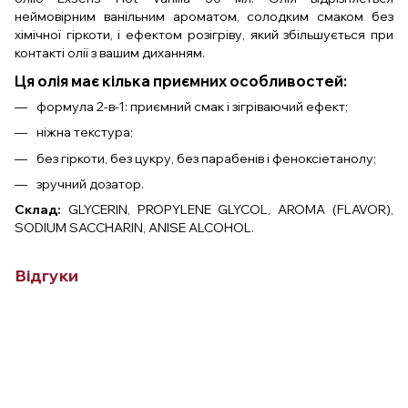
неймовірним ванільним ароматом, солодким смаком без
хімічної гіркоти, і ефектом розігріву, який збільшується при
контакті олії з вашим диханням.
Ця олія має кілька приємних особливостей:
формула 2-в-1: приємний смак і зігріваючий ефект;
ніжна текстура;
без гіркоти, без цукру, без парабенів і феноксіетанолу;
зручний дозатор.
Склад:
GLYCERIN, PROPYLENE GLYCOL, AROMA (FLAVOR),
SODIUM SACCHARIN, ANISE ALCOHOL.
Відгуки