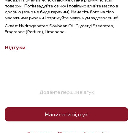
масажу і почекайте, поки віск не стане рідким по всій
поверхні. Потім задуйте свічку і повільно влийте масло в
долоню (воно не буде гарячим). Нанесіть його на тіло
масажними рухами і отримуйте максимум задоволення!
Склад: Hydrogenated Soybean Oil, Glyceryl Stearates,
Fragrance (Parfum), Limonene.
Відгуки
Додайте перший відгук
Написати відгук