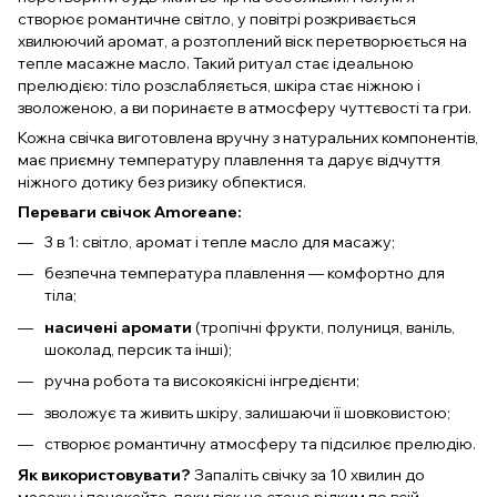
створює романтичне світло, у повітрі розкривається
хвилюючий аромат, а розтоплений віск перетворюється на
тепле масажне масло. Такий ритуал стає ідеальною
прелюдією: тіло розслабляється, шкіра стає ніжною і
зволоженою, а ви поринаєте в атмосферу чуттєвості та гри.
Кожна свічка виготовлена вручну з натуральних компонентів,
має приємну температуру плавлення та дарує відчуття
ніжного дотику без ризику обпектися.
Переваги свічок Amoreane:
3 в 1: світло, аромат і тепле масло для масажу;
безпечна температура плавлення — комфортно для
тіла;
насичені аромати
(тропічні фрукти, полуниця, ваніль,
шоколад, персик та інші);
ручна робота та високоякісні інгредієнти;
зволожує та живить шкіру, залишаючи її шовковистою;
створює романтичну атмосферу та підсилює прелюдію.
Як використовувати?
Запаліть свічку за 10 хвилин до