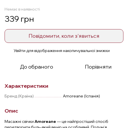
Немає в наявності
339 грн
Повідомити, коли з'явиться
Увійти
для відображення накопичувальної знижки
%
До обраного
Порівняти
Характеристики
Бренд (Країна)
Amoreane (Іспанія)
Опис
Масажні свічки
Amoreane
— це найпростіший спосіб
перетворити будь-який вечір на особливий. Полум’я