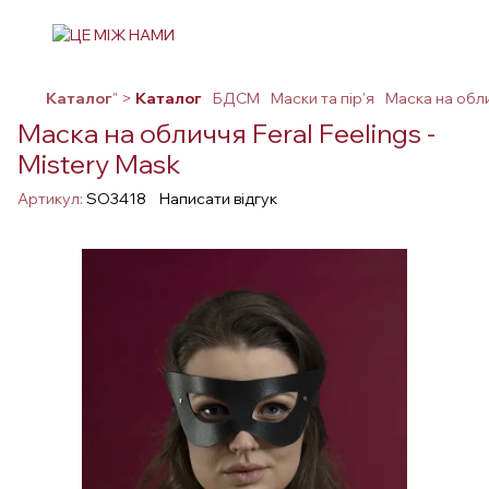
Каталог
" >
Каталог
БДСМ
Маски та пір'я
Маска на обли
Маска на обличчя Feral Feelings -
Mistery Mask
Артикул:
SO3418
Написати відгук