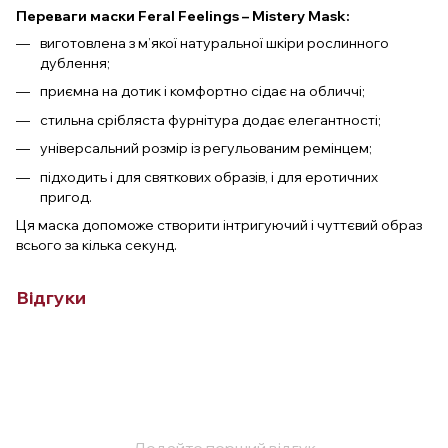
Переваги маски Feral Feelings – Mistery Mask:
виготовлена з м’якої натуральної шкіри рослинного
дублення;
приємна на дотик і комфортно сідає на обличчі;
стильна срібляста фурнітура додає елегантності;
універсальний розмір із регульованим ремінцем;
підходить і для святкових образів, і для еротичних
пригод.
Ця маска допоможе створити інтригуючий і чуттєвий образ
всього за кілька секунд.
Відгуки
Додайте перший відгук