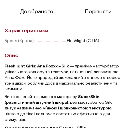
До обраного
Порівняти
Характеристики
Бренд (Країна)
Fleshlight (США)
Опис
Fleshlight Girls: Ana Foxxx – Silk
— преміум‑мастурбатор
унікального кольору та текстури, натхненний дивовижною
Анна Фокс. Його природній шоколадний відтінок відтворює
тон її шкіри, роблячи досвід максимально реалістичним та
інтимним .
Виготовлений з фірмового матеріалу
SuperSkin
(реалістичний штучний шкіра)
, цей мастурбатор Silk
дивує надзвичайно
мʼякою і шовковистою текстурою
,
ніжною до тіла і водночас достатньо ефективною для
стимуляції.