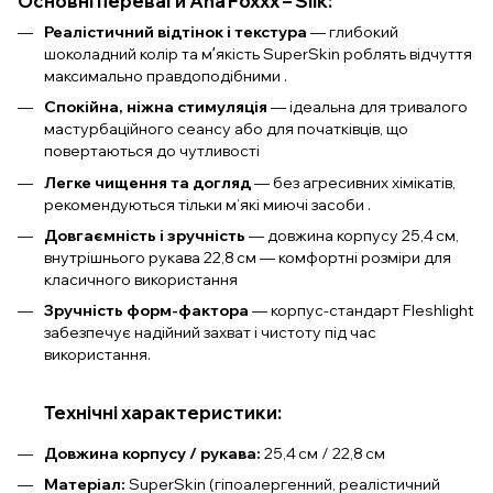
Основні переваги Ana Foxxx – Silk:
Реалістичний відтінок і текстура
— глибокий
шоколадний колір та мʼякість SuperSkin роблять відчуття
максимально правдоподібними .
Спокійна, ніжна стимуляція
— ідеальна для тривалого
мастурбаційного сеансу або для початківців, що
повертаються до чутливості
Легке чищення та догляд
— без агресивних хімікатів,
рекомендуються тільки м’які миючі засоби .
Довгаємність і зручність
— довжина корпусу 25,4 см,
внутрішнього рукава 22,8 см — комфортні розміри для
класичного використання
Зручність форм-фактора
— корпус-стандарт Fleshlight
забезпечує надійний захват і чистоту під час
використання.
Технічні характеристики:
Довжина корпусу / рукава:
25,4 см / 22,8 см
Матеріал:
SuperSkin (гіпоалергенний, реалістичний