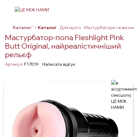
Каталог
" >
Каталог
Для нього
Мастурбатори та вагіни
Мастурбатор-попа Fleshlight Pink
Butt Original, найреалістичніший
рельєф
Артикул:
F17019
Написати відгук