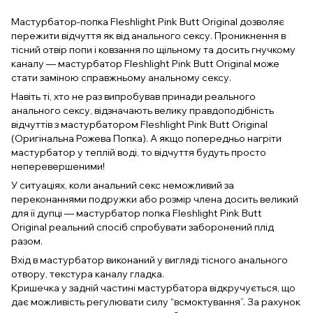
Мастурбатор-попка Fleshlight Pink Butt Original дозволяє
пережити відчуття як від анального сексу. Проникнення в
тісний отвір попи і ковзання по щільному та досить гнучкому
каналу — мастурбатор Fleshlight Pink Butt Original може
стати заміною справжньому анальному сексу.
Навіть ті, хто не раз випробував принади реального
анального сексу, відзначають велику правдоподібність
відчуттів з мастурбатором Fleshlight Pink Butt Original
(Оригінальна Рожева Попка). А якщо попередньо нагріти
мастурбатор у теплій воді, то відчуття будуть просто
неперевершеними!
У ситуаціях, коли анальний секс неможливий за
переконаннями подружки або розмір члена досить великий
для її дупці — мастурбатор попка Fleshlight Pink Butt
Original реальний спосіб спробувати заборонений плід
разом.
Вхід в мастурбатор виконаний у вигляді тісного анального
отвору, текстура каналу гладка.
Кришечка у задній частині мастурбатора відкручується, що
дає можливість регулювати силу “всмоктування”. За рахунок