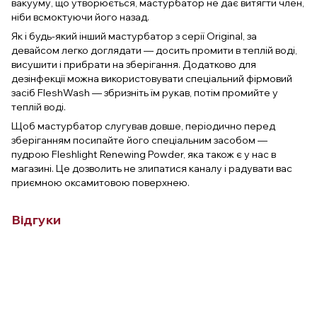
вакууму, що утворюється, мастурбатор не дає витягти член,
ніби всмоктуючи його назад.
Як і будь-який інший мастурбатор з серії Original, за
девайсом легко доглядати — досить промити в теплій воді,
висушити і прибрати на зберігання. Додатково для
дезінфекції можна використовувати спеціальний фірмовий
засіб FleshWash — збризніть їм рукав, потім промийте у
теплій воді.
Щоб мастурбатор слугував довше, періодично перед
зберіганням посипайте його спеціальним засобом —
пудрою Fleshlight Renewing Powder, яка також є у нас в
магазині. Це дозволить не злипатися каналу і радувати вас
приємною оксамитовою поверхнею.
Відгуки