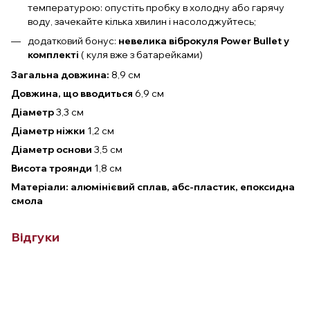
температурою: опустіть пробку в холодну або гарячу
воду, зачекайте кілька хвилин і насолоджуйтесь;
додатковий бонус:
невелика віброкуля Power Bullet у
комплекті
( куля вже з батарейками)
Загальна довжина:
8,9 см
Довжина, що вводиться
6,9 см
Діаметр
3,3 см
Діаметр ніжки
1,2 см
Діаметр основи
3,5 см
Висота троянди
1,8 см
Матеріали: алюмінієвий сплав, абс-пластик, епоксидна
смола
Відгуки