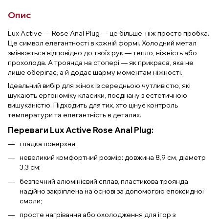
Опис
Lux Active — Rose Anal Plug — це більше, ніж просто пробка.
Це символ елегантності в кожній формі. Холодний метал
змінюється відповідно до твоїх рук — тепло, ніжність або
прохолода. А троянда на стопері — як прикраса, яка не
лише оберігає, а й додає шарму моментам ніжності.
Ідеальний вибір для жінок із середньою чутливістю, які
шукають ергономіку класики, поєднану з естетичною
вишуканістю. Підходить для тих, хто цінує контроль
температури та елегантність в деталях.
Переваги Lux Active Rose Anal Plug:
гладка поверхня;
невеликий комфортний розмір: довжина 8,9 см, діаметр
3,3 см;
безпечний алюмінієвий сплав, пластикова троянда
надійно закріплена на основі за допомогою епоксидної
смоли;
просте нагрівання або охолодження для ігор з