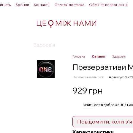
йність
Бренди
Контакти
Оплата і доставка
Обмін та повернення
Для пар
Здоровʼя
Лубриканти
Прелюдія
Головна
Каталог
Здоровʼя
Презервативи M
Немає в наявності
Артикул: SX1
929 грн
%
Увійти
для відображення нак
Повідомити, коли з'
Характеристики