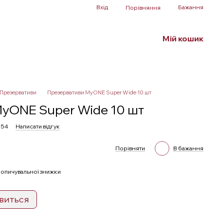
Вхід
Бажання
Порівняння
Мій кошик
Білизна та аксесуари
БДСМ
SALE
Презервативи
Презервативи MyONE Super Wide 10 шт
yONE Super Wide 10 шт
254
Написати відгук
Порівняти
В бажання
опичувальної знижки
явиться