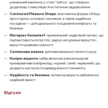
унікальний малюнок у стилі “tattoo”, що створює
додаткову стимуляцію й естетичне задоволення
Contoured Pleasure Shape
: анатомічна форма з більш
просторою основою і кінчиком, а також надійною
посадкою — для ідеального поєднання комфорту та
безпеки
Матеріал Sensatex®
: преміальний, надм’який латекс, що
підлаштовується під тіло, дарує натуральні відчуття і
відчуття шовкової ніжності
Силіконова змазка
: для максимальної легкості руху
Колірні акценти
: набір включає різнокольорові
презервативи (наприклад, чорний, синій, червоний), що
додають настрою й індивідуальності моменту
Надійність та безпека
: латексна міцність забезпечує
надійний захист.
Відгуки