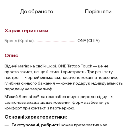
До обраного
Порівняти
Характеристики
Бренд (Країна)
ONE (США)
Опис
Відчуй магію на своїй шкірі. ONE Tattoo Touch — це не
просто захист, це ще й стиль і пристрасть. Три різні тату-
настрої — чорний мінімалізм, насичене кохання червоним,
глибина синього бажання — кожен подарує індивідуальність,
передану через рельєф.
М’який Sensatex®-латекс забезпечує природні відчуття,
силіконова змазка додає ковзання, форма забезпечує
комфорт при контакті з партнеркою.
Основні характеристики:
Текстуровані, ребристі
: кожен презерватив має