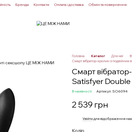
йність
Бренди
Контакти
Оплата і доставка
Обмін та повернення
Для пар
Здоровʼя
Лубриканти
Прелюдія
Головна
Каталог
Для неї
В
Смарт вібратор-кролик із подвійним ві
Смарт вібратор-
Satisfyer Double 
В наявності
Артикул: SO6094
2 539 грн
%
Увійти
для відображення нак
Колір