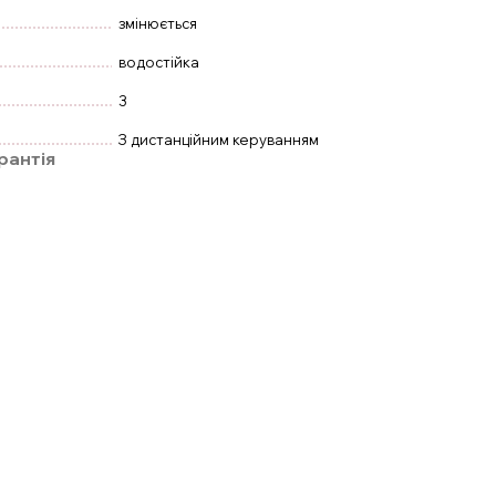
змінюється
водостійка
3
З дистанційним керуванням
рантія