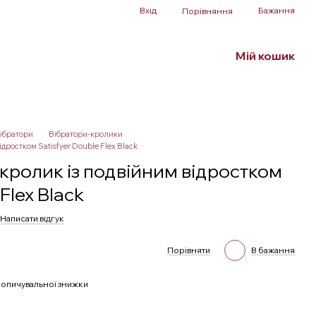
Вхід
Бажання
Порівняння
Мій кошик
Білизна та аксесуари
БДСМ
SALE
ібратори
Вібратори-кролики
дростком Satisfyer Double Flex Black
кролик із подвійним відростком
Flex Black
Написати відгук
Порівняти
В бажання
опичувальної знижки