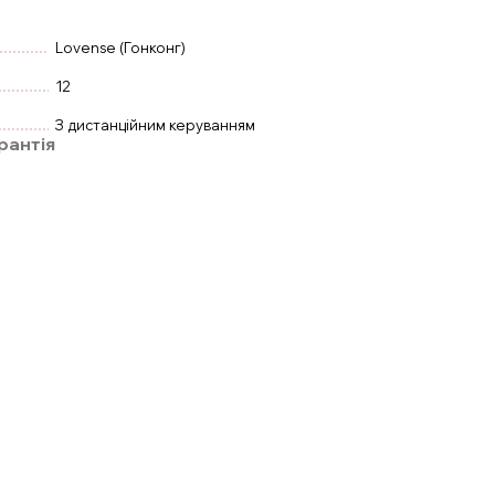
Lovense (Гонконг)
12
З дистанційним керуванням
рантія