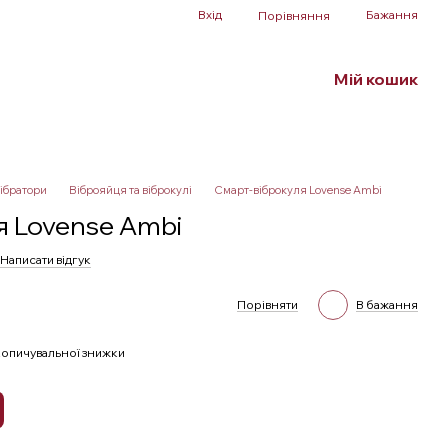
Вхід
Бажання
Порівняння
Мій кошик
Білизна та аксесуари
БДСМ
SALE
ібратори
Віброяйця та віброкулі
Смарт-віброкуля Lovense Ambi
я Lovense Ambi
Написати відгук
Порівняти
В бажання
опичувальної знижки