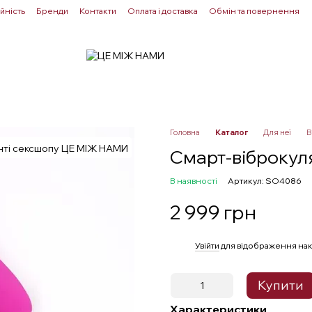
йність
Бренди
Контакти
Оплата і доставка
Обмін та повернення
Для пар
Здоровʼя
Лубриканти
Прелюдія
Головна
Каталог
Для неї
В
Смарт-віброкул
В наявності
Артикул: SO4086
2 999 грн
%
Увійти
для відображення нак
Купити
Характеристики