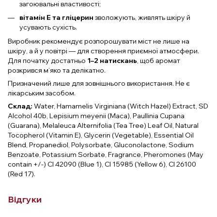
загоювальні властивості;
вітамін Е та гліцерин
зволожують, живлять шкіру й
усувають сухість.
Виробник рекомендує розпорошувати міст не лише на
шкіру, а й у повітрі — для створення приємної атмосфери.
Для початку достатньо
1–2 натискань
, щоб аромат
розкрився м’яко та делікатно.
Призначений лише для зовнішнього використання. Не є
лікарським засобом.
Склад:
Water, Hamamelis Virginiana (Witch Hazel) Extract, SD
Alcohol 40b, Lepisium meyenii (Maca), Paullinia Cupana
(Guarana), Melaleuca Alternifolia (Tea Tree) Leaf Oil, Natural
Tocopherol (Vitamin E), Glycerin (Vegetable), Essential Oil
Blend, Propanediol, Polysorbate, Gluconolactone, Sodium
Benzoate, Potassium Sorbate, Fragrance, Pheromones (May
contain +/-) Cl 42090 (Blue 1), Cl 15985 (Yellow 6), Cl 26100
(Red 17).
Відгуки