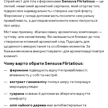
Спрей-міст для тіла з феромонами
Sensuva Flirtatious
— це
легкий, невагомий ароматний серпанок, який огортає тіло,
підкреслює індивідуальність і створює настрій флірту.
Феромони у складі допомагають посилити сексуальну
привабливість, а доглядові компоненти ніжно піклуються
про шкіру.
Міст має приємну, збалансовану ароматичну композицію —
чуттєву, але ненав’язливу. Він залишається близько до тіла,
створюючи інтимний ароматний слід. Підходить для
щоденного використання та особливих моментів. За
бажанням можна використовувати і для ароматизації повітря
в кімнаті.
Чому варто обрати Sensuva Flirtatious:
феромони
підвищують відчуття привабливості,
впевненість у собі та настрій;
екстракт гамамелісу
тонізує шкіру та покращує
мікроциркуляцію;
гуарана
освіжає й допомагає зберігати відчуття
комфорту;
олія чайного дерева
має антибактеріальні та