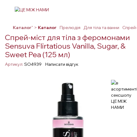
Каталог
" >
Каталог
Прелюдія
Для тіла та ванни
Спрей-м
Спрей-міст для тіла з феромонами
Sensuva Flirtatious Vanilla, Sugar, &
Sweet Pea (125 мл)
Артикул:
SO4939
Написати відгук