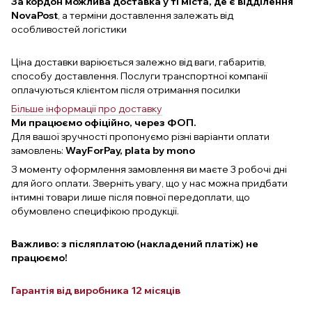
За кордон можлива доставка у ті міста, де є відділення
NovaPost
, а терміни доставлення залежать від
особливостей логістики
Ціна доставки варіюється залежно від ваги, габаритів,
способу доставлення. Послуги транспортної компанії
оплачуються клієнтом після отримання посилки
Більше інформації про доставку
Ми працюємо офіційно, через ФОП.
Для вашої зручності пропонуємо різні варіанти оплати
замовлень:
WayForPay, plata by mono
З моменту оформлення замовлення ви маєте 3 робочі дні
для його оплати. Зверніть увагу, що у нас можна придбати
інтимні товари лише після повної передоплати, що
обумовлено специфікою продукції.
Важливо: з післяплатою (накладений платіж) не
працюємо!
Гарантія від виробника 12 місяців