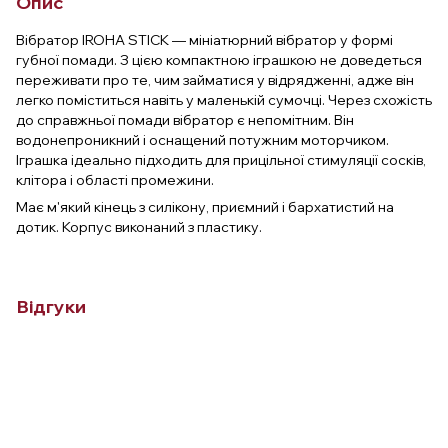
Опис
Вібратор IROHA STICK — мініатюрний вібратор у формі
губної помади. З цією компактною іграшкою не доведеться
переживати про те, чим займатися у відрядженні, адже він
легко поміститься навіть у маленькій сумочці. Через схожість
до справжньої помади вібратор є непомітним. Він
водонепроникний і оснащений потужним моторчиком.
Іграшка ідеально підходить для прицільної стимуляції сосків,
клітора і області промежини.
Має м'який кінець з силікону, приємний і бархатистий на
дотик. Корпус виконаний з пластику.
Відгуки