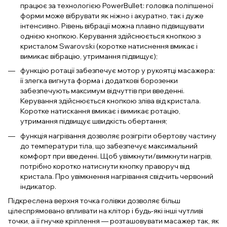
працює за технологією PowerBullet: головка поліпшеної
форми може вібрувати як ніжно і акуратно, так і дуже
інтенсивно. Рівень вібрації можна плавно підвищувати
однією кнопкою. Керування здійснюється кнопкою з
кристалом Swarovski (коротке натиснення вмикає і
вимикає вібрацію, утримання підвищує);
функцію ротації забезпечує мотор у рукоятці масажера:
її злегка вигнута форма і додаткові борозенки
забезпечують максимум відчуттів при введенні.
Керування здійснюється кнопкою зліва від кристала.
Коротке натискання вмикає і вимикає ротацію,
утримання підвищує швидкість обертання;
функція нагрівання дозволяє розігріти обертову частину
до температури тіла, що забезпечує максимальний
комфорт при введенні. Щоб увімкнути/вимкнути нагрів,
потрібно коротко натиснути кнопку праворуч від
кристала. Про увімкнення нагрівання свідчить червоний
індикатор.
Підкреслена верхня точка голівки дозволяє більш
цілеспрямовано впливати на клітор і будь-які інші чутливі
точки, а її гнучке кріплення — розташовувати масажер так, як