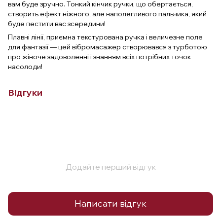
вам буде зручно. Тонкий кінчик ручки, що обертається,
створить ефект ніжного, але наполегливого пальчика, який
буде пестити вас зсередини!
Плавні лінії, приємна текстурована ручка і величезне поле
для фантазії — цей вібромасажер створювався з турботою
про жіноче задоволенні і знанням всіх потрібних точок
насолоди!
Відгуки
Додайте перший відгук
Написати відгук