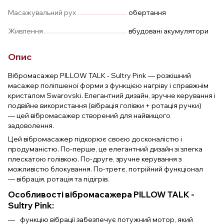
Масажувальний рух
обертання
Живлення
вбудовані акумулятори
Опис
Вібромасажер PILLOW TALK - Sultry Pink — розкішний
масажер поліпшеної форми з функцією нагріву і справжнім
кристалом Swarovski. Елегантний дизайн, зручне керування і
подвійне використання (вібрація голівки + ротація ручки)
— цей вібромасажер створений для найвищого
задоволення.
Цей вібромасажер підкорює своєю досконалістю і
продуманістю. По-перше, це елегантний дизайн зі злегка
плескатою голівкою. По-друге, зручне керування з
можливістю блокування. По-третє, потрійний функціонал
— вібрація, ротація та підігрів.
Особливості вібромасажера PILLOW TALK -
Sultry Pink:
функцію вібрації забезпечує потужний мотор, який