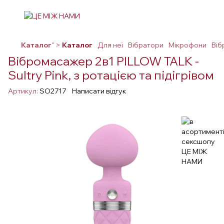
Каталог
" >
Каталог
Для неї
Вібратори
Мікрофони
Віб
Вібромасажер 2в1 PILLOW TALK -
Sultry Pink, з ротацією та підігрівом
Артикул:
SO2717
Написати відгук