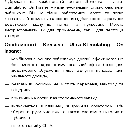
Лубрикант на комбінованій основі Sensuva – Ultra-
Stimulating On Insane – найінтенсивніший стимулювальний
лубрикант. Він не тільки забезпечить довге та легке
ковзання, а й посилить задоволення від близькості за рахунок
додаткових відчуттів: тепла та пульсацій. Можна
використовувати як для проникнень, так і для пестощів
клітора.
Особливості Sensuva Ultra-Stimulating On
Insane:
комбінована основа забезпечує довгий ефект ковзання
без липкості, надає стимулювальний ефект (зігрів для
додаткового збудження плюс відчуття пульсації для
хвильного досвіду);
безпечний, оскільки не містить парабенів, ментолу та
гліцерину;
приємний на дотик, без стороннього запаху;
випускається в пляшечці зі зручним дозатором, аби
зберегти руки чистими, а також економно витрачати
лубрикант;
виготовлений у США.