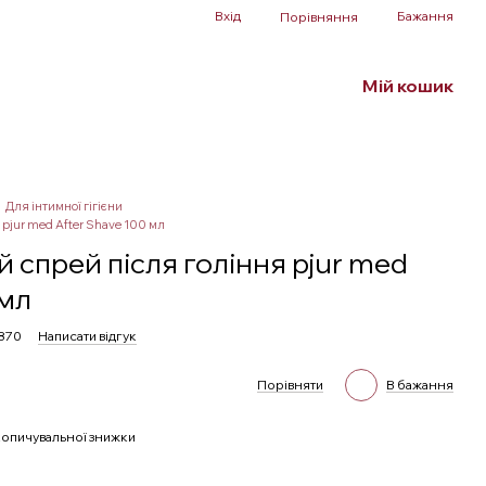
Вхід
Бажання
Порівняння
Мій кошик
Білизна та аксесуари
БДСМ
SALE
Для інтимної гігієни
pjur med After Shave 100 мл
спрей після гоління pjur med
 мл
1870
Написати відгук
Порівняти
В бажання
опичувальної знижки