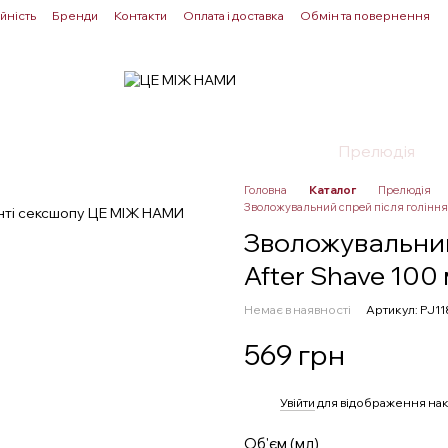
йність
Бренди
Контакти
Оплата і доставка
Обмін та повернення
Для пар
Здоровʼя
Лубриканти
Прелюдія
Головна
Каталог
Прелюдія
Зволожувальний спрей після гоління 
Зволожувальний 
After Shave 100
Немає в наявності
Артикул: PJ1
569 грн
%
Увійти
для відображення нак
Об'єм (мл)