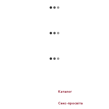
Каталог
Клієнтам
БЕСТСЕЛЕРИ
Вхід до кабінету
Для неї
Каталог
Для нього
Про нас
Для пар
Секс-просвіта