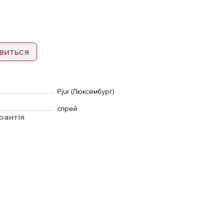
явиться
Pjur (Люксембург)
спрей
рантія