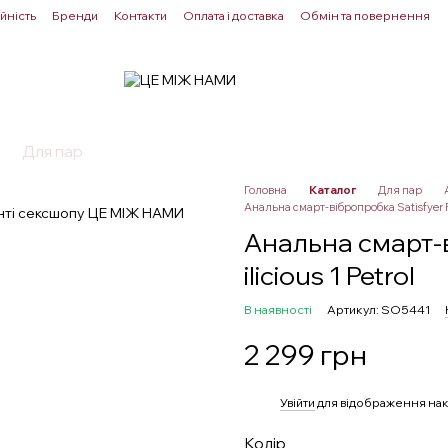
йність
Бренди
Контакти
Оплата і доставка
Обмін та повернення
Для пар
Здоровʼя
Лубриканти
Прелюдія
Головна
Каталог
Для пар
Анальна смарт-вібропробка Satisfyer Plu
Анальна смарт-в
ilicious 1 Petrol
В наявності
Артикул: SO5441
2 299 грн
%
Увійти
для відображення нак
Колір