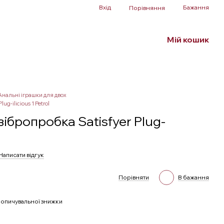
Вхід
Бажання
Порівняння
Мій кошик
Білизна та аксесуари
БДСМ
SALE
Анальні іграшки для двох
g-ilicious 1 Petrol
ібропробка Satisfyer Plug-
Написати відгук
Порівняти
В бажання
опичувальної знижки