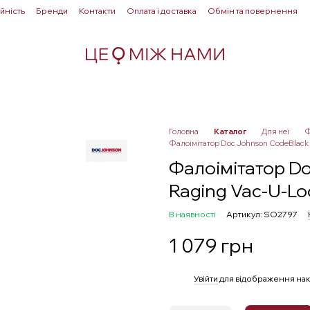
йність
Бренди
Контакти
Оплата і доставка
Обмін та повернення
Для пар
Здоровʼя
Лубриканти
Прелюдія
Головна
Каталог
Для неї
Ф
Фалоімітатор Doc Johnson CodeBlack 
Фалоімітатор Do
Raging Vac-U-L
В наявності
Артикул: SO2797
1 079 грн
%
Увійти
для відображення нак