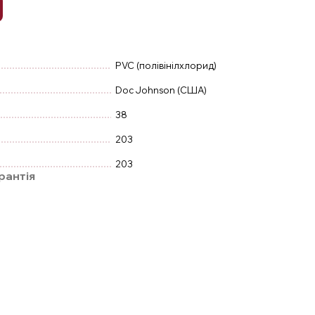
PVC (полівінілхлорид)
Doc Johnson (США)
38
203
203
рантія