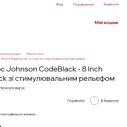
Вхід
Бажання
Порівняння
Мій кошик
Білизна та аксесуари
БДСМ
SALE
алоімітатори
Реалістичні
- 8 Inch Raging Vac-U-Lock зі стимулювальним рельєфом
c Johnson CodeBlack - 8 Inch
ock зі стимулювальним рельєфом
Написати відгук
Порівняти
В бажання
опичувальної знижки