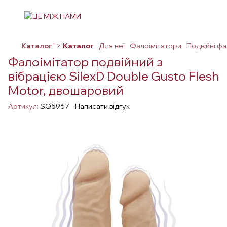
Каталог
" >
Каталог
Для неї
Фалоімітатори
Подвійні фа
Фалоімітатор подвійний з
вібрацією SilexD Double Gusto Flesh
Motor, двошаровий
Артикул:
SO5967
Написати відгук