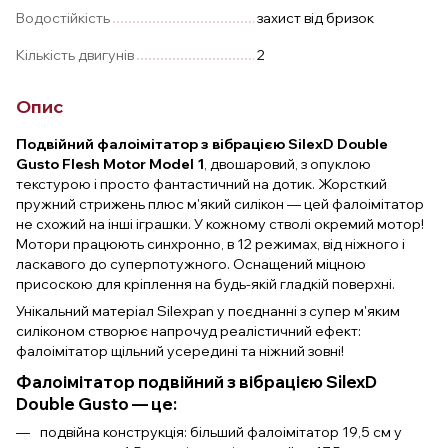
Водостійкість
захист від бризок
Кількість двигунів
2
Опис
Подвійний фалоімітатор з вібрацією SilexD Double
Gusto Flesh Motor Model 1
, двошаровий, з опуклою
текстурою і просто фантастичний на дотик. Жорсткий
пружний стрижень плюс м'який силікон — цей фалоімітатор
не схожий на інші іграшки. У кожному стволі окремий мотор!
Мотори працюють синхронно, в 12 режимах, від ніжного і
ласкавого до суперпотужного. Оснащений міцною
присоскою для кріплення на будь-якій гладкій поверхні.
Унікальний матеріал Silexpan у поєднанні з супер м'яким
силіконом створює напрочуд реалістичний ефект:
фалоімітатор щільний усередині та ніжний зовні!
Фалоімітатор подвійний з вібрацією SilexD
Double Gusto — це:
подвійна конструкція: більший фалоімітатор 19,5 см у