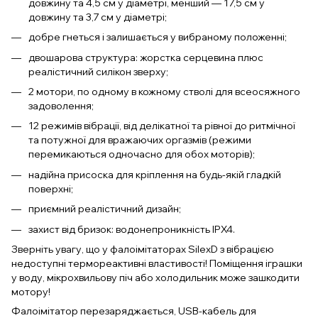
довжину та 4,5 см у діаметрі, менший — 17,5 см у
довжину та 3,7 см у діаметрі;
добре гнеться і залишається у вибраному положенні;
двошарова структура: жорстка серцевина плюс
реалістичний силікон зверху;
2 мотори, по одному в кожному стволі для всеосяжного
задоволення;
12 режимів вібрації, від делікатної та рівної до ритмічної
та потужної для вражаючих оргазмів (режими
перемикаються одночасно для обох моторів);
надійна присоска для кріплення на будь-якій гладкій
поверхні;
приємний реалістичний дизайн;
захист від бризок: водонепроникність IPX4.
Зверніть увагу, що у фалоімітаторах SilexD з вібрацією
недоступні термореактивні властивості! Поміщення іграшки
у воду, мікрохвильову піч або холодильник може зашкодити
мотору!
Фалоімітатор перезаряджається, USB-кабель для