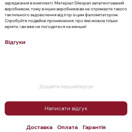
заряджання в комплекті. Матеріал Silexpan запатентований
виробником, тому в інших виробників ви не отримаєте такого
тактильного задоволення від ігор із цим фалоімітатором.
Спробуйте подвійне проникнення, про яке можна тільки
мріяти, і ви вже не погодитеся на менше!
Відгуки
Додайте перший відгук
Написати відгук
Доставка
Оплата
Гарантія