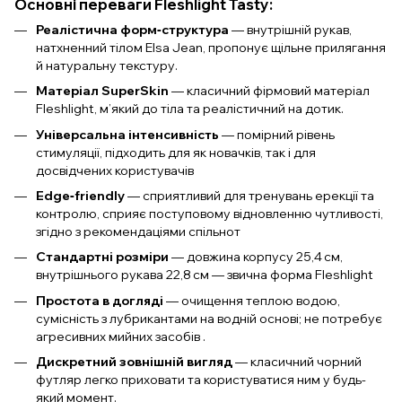
Основні переваги Fleshlight Tasty:
Реалістична форм‑структура
— внутрішній рукав,
натхненний тілом Elsa Jean, пропонує щільне прилягання
й натуральну текстуру.
Матеріал SuperSkin
— класичний фірмовий матеріал
Fleshlight, м’який до тіла та реалістичний на дотик.
Універсальна інтенсивність
— помірний рівень
стимуляції, підходить для як новачків, так і для
досвідчених користувачів
Edge‑friendly
— сприятливий для тренувань ерекції та
контролю, сприяє поступовому відновленню чутливості,
згідно з рекомендаціями спільнот
Стандартні розміри
— довжина корпусу 25,4 см,
внутрішнього рукава 22,8 см — звична форма Fleshlight
Простота в догляді
— очищення теплою водою,
сумісність з лубрикантами на водній основі; не потребує
агресивних мийних засобів .
Дискретний зовнішній вигляд
— класичний чорний
футляр легко приховати та користуватися ним у будь-
який момент.