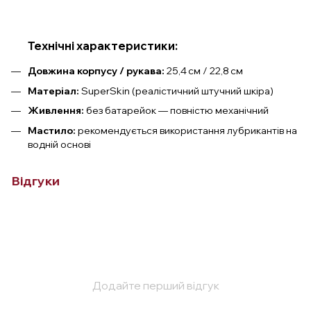
Технічні характеристики:
Довжина корпусу / рукава:
25,4 см / 22,8 см
Матеріал:
SuperSkin (реалістичний штучний шкіра)
Живлення:
без батарейок — повністю механічний
Мастило:
рекомендується використання лубрикантів на
водній основі
Відгуки
Додайте перший відгук