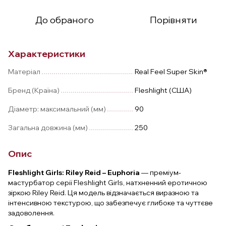
До обраного
Порівняти
Характеристики
Матеріал
Real Feel Super Skin®
Бренд (Країна)
Fleshlight (США)
Діаметр: максимальний (мм)
90
Загальна довжина (мм)
250
Опис
Fleshlight Girls: Riley Reid – Euphoria
— преміум-
мастурбатор серії Fleshlight Girls, натхненний еротичною
зіркою Riley Reid. Ця модель відзначається виразною та
інтенсивною текстурою, що забезпечує глибоке та чуттєве
задоволення.