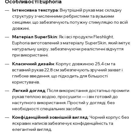
Особливості Euphoria
Інтенсивна текстура
: Внутрішній рукав має складну
структуру з численними ребристими та вузькими
секціями, що забезпечують потужну стимуляцію по всій
довжині.
Матеріал SuperSkin
: Як і всі продукти Fleshlight,
Euphoria виготовлений з матеріалу SuperSkin, який імітує
натуральну шкіру, забезпечуючи реалістичні відчуття
при використанні.
Класичний дизайн
: Корпус довжиною 25,4 см та
вставний рукав 22,8 см забезпечують зручний захват і
глибоке введення, що підходить для більшості
користувачів.
Легкий догляд
: Після використання достатньо промити
рукав теплою водою, просушити — і він готовий до
наступного використання. Простий у догляді, без
необхідності спеціальних засобів.
Конфіденційний зовнішній вигляд
: Чорний корпус без
яскравих написів забезпечує конфіденційність та
елегантний вигляд.