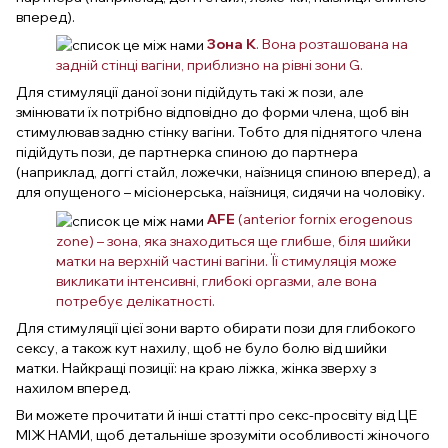
вперед).
Зона К
. Вона розташована на
задній стінці вагіни, приблизно на рівні зони G.
Для стимуляції даної зони підійдуть такі ж пози, але
змінювати їх потрібно відповідно до форми члена, щоб він
стимулював задню стінку вагіни. Тобто для піднятого члена
підійдуть пози, де партнерка спиною до партнера
(наприклад, доггі стайл, ложечки, наїзниця спиною вперед), а
для опущеного – місіонерська, наїзниця, сидячи на чоловіку.
AFE
(anterior fornix erogenous
zone) – зона, яка знаходиться ще глибше, біля шийки
матки на верхній частині вагіни. Її стимуляція може
викликати інтенсивні, глибокі оргазми, але вона
потребує делікатності.
Для стимуляції цієї зони варто обирати пози для глибокого
сексу, а також кут нахилу, щоб не було болю від шийки
матки. Найкращі позиції: на краю ліжка, жінка зверху з
нахилом вперед.
Ви можете прочитати й інші статті про секс-просвіту від ЦЕ
МІЖ НАМИ, щоб детальніше зрозуміти особливості жіночого