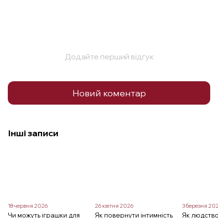
Додайте перший відгук
Новий коментар
Інші записи
18 червня 2026
26 квітня 2026
3 березня 20
Чи можуть іграшки для
Як повернути інтимність
Як людств