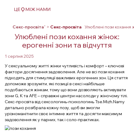
Секс-просвіта
" >
Секс-просвіта
Улюблені пози кохання ж
Улюблені пози кохання жінок:
ерогенні зони та відчуття
1 серпня 2025
У сексуальному житті жінки чутливість і комфорт – ключові
фактори досягнення задоволення. Але не всі пози кохання
підходять для стимуляції важливих ерогенних зон. Ця стаття
допоможе зрозуміти, які позиції в сексі найбільше
подобаються жінкам, тому що вони дозволяють активувати
зони G, K та AFE – справжні центри насолоди у жіночому тілі.
Секс-просвіта від сексологинь-психологинь Tse.Mizh.Namy
детально розібрала кожну позу, щоб ви змогли
урізноманітнити своє інтимне життя та досягти максимум
задоволення як у парних, так і соло-практиках.