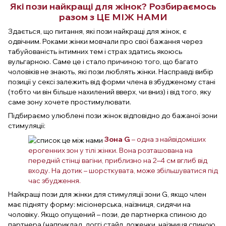
Які пози найкращі для жінок? Розбираємось
разом з ЦЕ МІЖ НАМИ
Здається, що питання, які пози найкращі для жінок, є
одвічним. Роками жінки мовчали про свої бажання через
табуйованість інтимних тем і страх здатись якоюсь
вульгарною. Саме це і стало причиною того, що багато
чоловіків не знають, які пози люблять жінки. Насправді вибір
позиції у сексі залежить від форми члена в збудженому стані
(тобто чи він більше нахилений вверх, чи вниз) і від того, яку
саме зону хочете простимулювати.
Підбираємо улюблені пози жінок відповідно до бажаної зони
стимуляції:
Зона G
– одна з найвідоміших
ерогенних зон у тілі жінки. Вона розташована на
передній стінці вагіни, приблизно на 2–4 см вглиб від
входу. На дотик – шорсткувата, може збільшуватися під
час збудження.
Найкращі пози для жінки для стимуляції зони G, якщо член
має підняту форму: місіонерська, наїзниця, сидячи на
чоловіку. Якщо опущений – пози, де партнерка спиною до
партнера (наприклад, доггі стайл, ложечки, наїзниця спиною