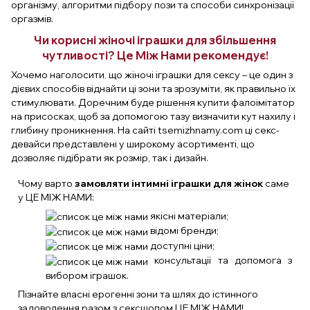
організму, алгоритми підбору пози та способи синхронізації
оргазмів.
Чи корисні жіночі іграшки для збільшення
чутливості? Це Між Нами рекомендує!
Хочемо наголосити, що жіночі іграшки для сексу – це один з
дієвих способів віднайти ці зони та зрозуміти, як правильно їх
стимулювати. Доречним буде рішення купити фалоімітатор
на присосках, щоб за допомогою тазу визначити кут нахилу і
глибину проникнення. На сайті tsemizhnamy.com ці секс-
девайси представлені у широкому асортименті, що
дозволяє підібрати як розмір, так і дизайн.
Чому варто
замовляти інтимні іграшки для жінок
саме
у ЦЕ МІЖ НАМИ:
якісні матеріали;
відомі бренди;
доступні ціни;
консультації та допомога з
вибором іграшок.
Пізнайте власні ерогенні зони та шлях до істинного
задоволення разом з сексшопом ЦЕ МІЖ НАМИ!