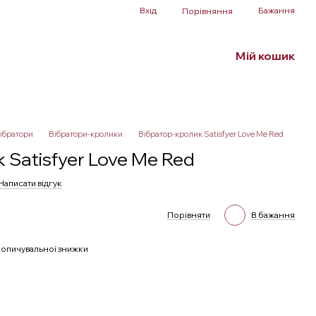
Вхід
Бажання
Порівняння
Мій кошик
Білизна та аксесуари
БДСМ
SALE
ібратори
Вібратори-кролики
Вібратор-кролик Satisfyer Love Me Red
 Satisfyer Love Me Red
Написати відгук
Порівняти
В бажання
опичувальної знижки