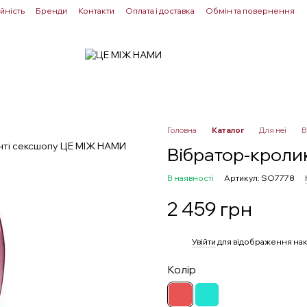
йність
Бренди
Контакти
Оплата і доставка
Обмін та повернення
Для пар
Здоровʼя
Лубриканти
Прелюдія
Головна
Каталог
Для неї
В
Вібратор-кролик
В наявності
Артикул: SO7778
2 459 грн
%
Увійти
для відображення нак
Колір