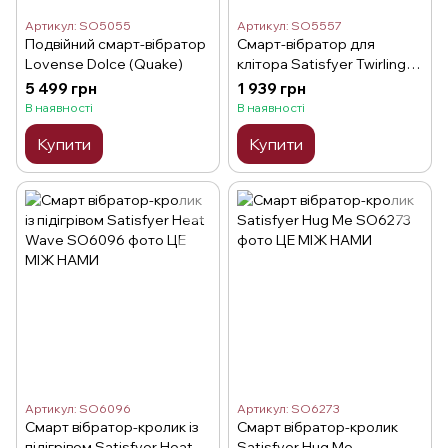
Артикул: SO5055
Артикул: SO5557
Подвійний смарт-вібратор
Смарт-вібратор для
Lovense Dolce (Quake)
клітора Satisfyer Twirling
Joy Pink
5 499 грн
1 939 грн
В наявності
В наявності
Купити
Купити
Артикул: SO6096
Артикул: SO6273
Смарт вібратор-кролик із
Смарт вібратор-кролик
підігрівом Satisfyer Heat
Satisfyer Hug Me