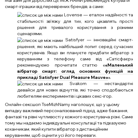
Магазин для дорослих ЦЕ МІЖ НАМИ рекомендує купувати
смарт-іграшки від перевірених брендів, а саме:
Lovense — еталон надійності та
стабільності зв'язку для тих, кого цікавлять прості
рішення для тривалого користування з різними
сценаріями.
Satisfyer — інноваційні смарт-
рішення, які мають найбільший попит серед сучасних
користувачів. Якщо ви плануєте придбати вібратор з
керуванням з телефону саме від «Сатісфаєр»
рекомендуємо прочитати статтю «
«Маленький
вібратор смарт: огляд основних функцій на
прикладі Satisfyer Dual Pleasure Mauve»
».
Svakom — нестандартні
девайси для нових відчуттів, які точно сподобаються
любителям експериментів і цікавих секс-ігор.
Онлайн-сексшоп TseMizhNamy наголошує, що у цьому
випадку важливий персоналізований підхід, адже бажання,
фантазії та рівні чутливості у кожного користувача різні. Саме
тому мы надаємо індивідуальні консультації та підказуємо
коханчикам, який купити вібратор з дистанційним
керуванням, щоб оцінити усі його переваги.