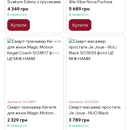
Svakom Edeny з трусиками
We-Vibe Nova Fuchsia
4 349 грн
5 689 грн
В наявності
В наявності
Купити
Купити
Артикул: SO3817
Артикул: SO3033
Смарт-тренажер Кегеля
Смарт-масажер простати
для жінок Magic Motion
Je Joue - NUO Black
Kegel Coach
2 329 грн
3 789 грн
В наявності
В наявності