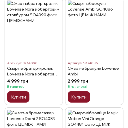
Артикул: SO4090
Артикул: SO4086
Смарт вібратор-кролик
Смарт-віброкуля Lovense
Lovense Nora з обертовим
Ambi
стовбуром
4 999 грн
2 999 грн
В наявності
В наявності
Купити
Купити