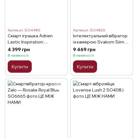
Артикул: SO4480
Артикул: SO4826
Смарт іграшка Adrien
Інтелектуальний вібратор
Lastic Inspiration:
із камерою Svakom Siime
віброяйце і вакуумний
Eye Pale Pink
4 399 грн
9 469 грн
стимулятор
В наявності
В наявності
Купити
Купити