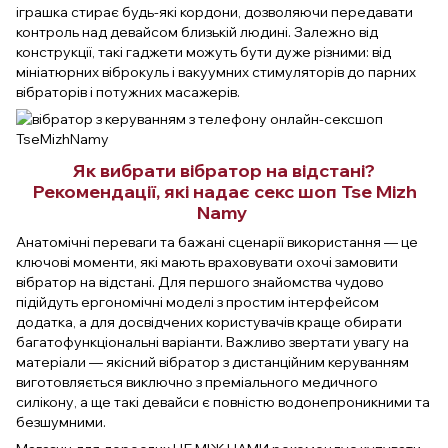
іграшка стирає будь-які кордони, дозволяючи передавати
контроль над девайсом близькій людині. Залежно від
конструкції, такі гаджети можуть бути дуже різними: від
мініатюрних віброкуль і вакуумних стимуляторів до парних
вібраторів і потужних масажерів.
Як вибрати вібратор на відстані?
Рекомендації, які надає секс шоп Tse Mizh
Namy
Анатомічні переваги та бажані сценарії використання — це
ключові моменти, які мають враховувати охочі замовити
вібратор на відстані. Для першого знайомства чудово
підійдуть ергономічні моделі з простим інтерфейсом
додатка, а для досвідчених користувачів краще обирати
багатофункціональні варіанти. Важливо звертати увагу на
матеріали — якісний вібратор з дистанційним керуванням
виготовляється виключно з преміального медичного
силікону, а ще такі девайси є повністю водонепроникними та
безшумними.