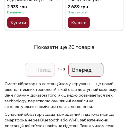
Wave
2 339 грн
2 689 грн
В наявності
В наявності
Купити
Купити
Показати ще 20 товарів
Назад
Вперед
1
з 3
Смарт вібратор на дистанційному керуванні — це новий
рівень інтимних технологій, який став доступний кожному.
Він є прямим доказом того, як швидко розвивається sex
technology, перетворюючи звичні девайси на
інтелектуальних помічників для задоволення.
Сучасний вібратор з додатком здатний підключатися до
смартфона через Bluetooth або Wi-Fi, забезпечуючи
дистанційний зв'язок навіть на відстані. Таким чином секс-