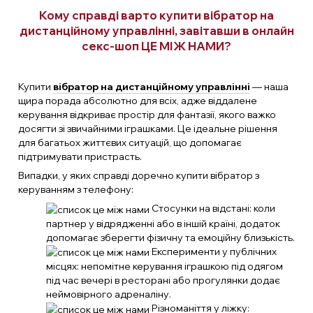
Кому справді варто купити вібратор на
дистанційному управлінні, завітавши в онлайн
секс-шоп ЦЕ МІЖ НАМИ?
Купити
вібратор на дистанційному управлінні
— наша
щира порада абсолютно для всіх, адже віддалене
керування відкриває простір для фантазії, якого важко
досягти зі звичайними іграшками. Це ідеальне рішення
для багатьох життєвих ситуацій, що допомагає
підтримувати пристрасть.
Випадки, у яких справді доречно купити вібратор з
керуванням з телефону:
Стосунки на відстані: коли
партнер у відрядженні або в іншій країні, додаток
допомагає зберегти фізичну та емоційну близькість.
Експерименти у публічних
місцях: непомітне керування іграшкою під одягом
під час вечері в ресторані або прогулянки додає
неймовірного адреналіну.
Різноманіття у ліжку: