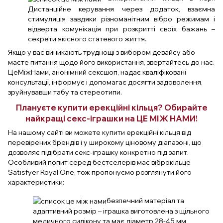
Дистанційне керування через додаток, взаємна
стимуляція завдяки різноманітним вібро режимам і
відверта комунікація при розкритті своїх бажань –
секрети якісного статевого життя.
Якщо у вас виникають труднощі з вибором девайсу або
маєте питання щодо його використання, звертайтесь до нас.
ЦеМіжНами, анонімний сексшоп, надає кваліфіковані
консультації, інформує і допомагає досягти задоволення,
зруйнувавши табу та стереотипи.
Плануєте купити ерекційні кільця? Обирайте
найкращі секс-іграшки на ЦЕ МІЖ НАМИ!
На нашому сайті ви можете купити ерекційні кільця від
перевірених брендів і у широкому ціновому діапазоні, що
дозволяє підібрати секс-іграшку конкретно під запит.
Особливий попит серед бестселерів має віброкільце
Satisfyer Royal One, тож пропонуємо розглянути його
характеристики:
безпечний матеріал та
адаптивний розмір – іграшка виготовлена з щільного
медичного силікону та має діаметр 28-45 мм