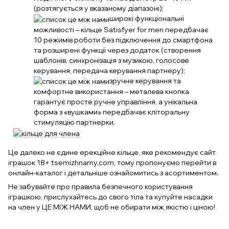
(розтягується у вказаному діапазоні);
широкі функціональні
можливості – кільце Satisfyer for men передбачає
10 режимів роботи без підключення до смартфона
та розширені функції через додаток (створення
шаблонів, синхронізація з музикою, голосове
керування, передача керування партнеру);
зручне керування та
комфортне використання – металева кнопка
гарантує просте ручне управління, а унікальна
форма з «вушками» передбачає кліторальну
стимуляцію партнерки.
Це далеко не єдине ерекційне кільце, яке рекомендує сайт
іграшок 18+ tsemizhnamy.com, тому пропонуємо перейти в
онлайн-каталог і детальніше ознайомитись з асортиментом.
Не забувайте про правила безпечного користування
іграшкою, прислухайтесь до свого тіла та купуйте насадки
на член у ЦЕ МІЖ НАМИ, щоб не обирати між якістю і ціною!