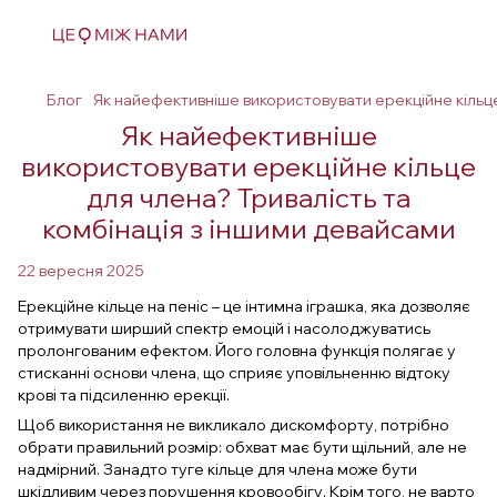
Блог
Як найефективніше використовувати ерекційне кільце
Як найефективніше
використовувати ерекційне кільце
для члена? Тривалість та
комбінація з іншими девайсами
22 вересня 2025
Ерекційне кільце на пеніс – це інтимна іграшка, яка дозволяє
отримувати ширший спектр емоцій і насолоджуватись
пролонгованим ефектом. Його головна функція полягає у
стисканні основи члена, що сприяє уповільненню відтоку
крові та підсиленню ерекції.
Щоб використання не викликало дискомфорту, потрібно
обрати правильний розмір: обхват має бути щільний, але не
надмірний. Занадто туге кільце для члена може бути
шкідливим через порушення кровообігу. Крім того, не варто