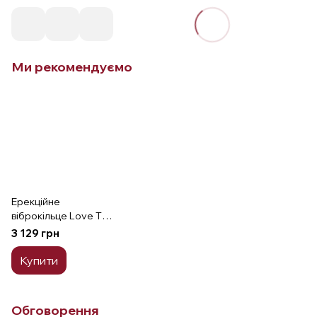
Ми рекомендуємо
Ерекційне
віброкільце Love To
Love Mr & Mrs VIBE з
3 129 грн
пультом керування
Купити
Обговорення