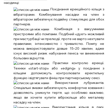
наодинці:
Поєднання ерекційного кільця з
вібраторами. Комбінування насадки на член з
вібратором забезпечує подвійну стимуляцію для обох
партнерів.
Комбінація з вакуумними
пристроями або помпами. Подібний «дует» можливий
при мастурбації чи прелюдії, проте не варто нехтувати
правилами, інтенсивністю і тривалістю. Помпу не
можна використовувати довше 15–20 хвилин, адже
існує високий ризик набухання пеніса чи виникнення
больових відчуттів.
Практики контролю ерекції.
Техніки «start-stop» або «edging» у поєднанні з
кільцем допоможуть контролювати еректильну
функцію і відтягувати фініш при партнерському сексі.
Використання лубрикантів.
Спеціальні змазки забезпечують комфортне ковзання і
дозволяють уникнути тертя, що особливо важливо,
якщо ви хочете купити віброкільце або металеву
насадку на член.
Використання кільця в парі.