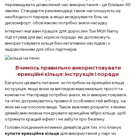
перевищувати дозволений час використання – це близько 40
хвилин. Стандартні рекомендації також наголошують на
необхідності перерв, а якщо ви відчуваєте біль чи
дискомфорт, обов'язково потрібно зняти насадку.
Інтернет-магазин іграшок для дорослих Tse Mizh Namy
підготував для вас корисні поради, які допоможуть
використовувати кільця без негативних наслідків і з
задоволенням для обох партнерів.
Вчимось правильно використовувати
ерекційні кільця: інструкція і поради
Багатьох цікавить питання: чи потрібна на ерекційні кільця
інструкція, якщо вони за виглядом максимально прості та
компактні. Насправді потрібно знати, як їх використовувати,
та чітко дотримуватись правил й особливостей вибору, на
яких ми наголосили вище. Також важливо розуміти, з якими
девайсами можна поєднувати ерекційне вібро кільце, щоб
отримати кращий ефект і не забути про безпеку.
Головні поєднання інтимних девайсів для тих, хто планує
купити ерекційне кільце
для використання у парі чи